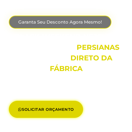
Garanta Seu Desconto Agora Mesmo!
BLACK WEEKEND NEJFLEX:
ATÉ 30% OFF EM
PERSIANAS
SOB MEDIDA
DIRETO DA
FÁBRICA
Parcelamos Em Até 12x
E Oferecemos
Entrega E Instalação
Rápida E
Eficiente
Diretamente No Local.
SOLICITAR ORÇAMENTO