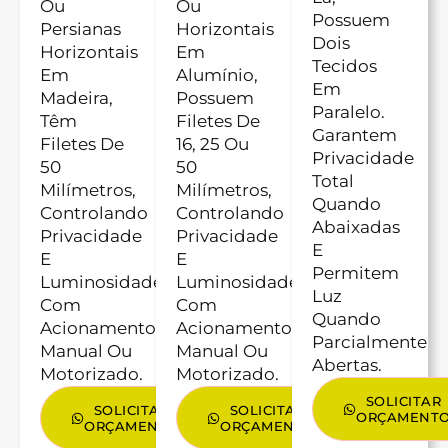
Ou
Ou
Possuem
Persianas
Horizontais
Dois
Horizontais
Em
Tecidos
Em
Alumínio,
Em
Madeira,
Possuem
Paralelo.
Têm
Filetes De
Garantem
Filetes De
16, 25 Ou
Privacidade
50
50
Total
Milímetros,
Milímetros,
Quando
Controlando
Controlando
Abaixadas
Privacidade
Privacidade
E
E
E
Permitem
Luminosidade,
Luminosidade
Luz
Com
Com
Quando
Acionamento
Acionamento
Parcialmente
Manual Ou
Manual Ou
Abertas.
Motorizado.
Motorizado.
SOLICITAR
SOLICITAR
SOLICITAR
ORÇAMENT
ORÇAMENTO
ORÇAMENTO