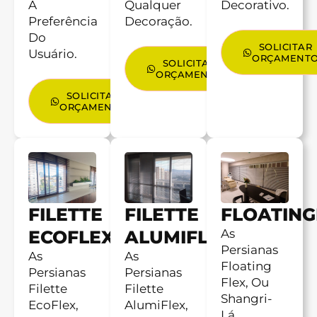
A
Qualquer
Decorativo.
Preferência
Decoração.
Do
SOLICITAR
Usuário.
ORÇAMENT
SOLICITAR
ORÇAMENTO
SOLICITAR
ORÇAMENTO
FILETTE
FILETTE
FLOATING
ECOFLEX
ALUMIFLEX
As
Persianas
As
As
Floating
Persianas
Persianas
Flex, Ou
Filette
Filette
Shangri-
EcoFlex,
AlumiFlex,
Lá,