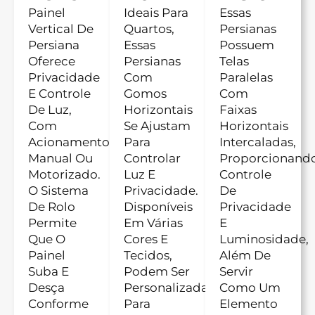
Painel
Ideais Para
Essas
Vertical De
Quartos,
Persianas
Persiana
Essas
Possuem
Oferece
Persianas
Telas
Privacidade
Com
Paralelas
E Controle
Gomos
Com
De Luz,
Horizontais
Faixas
Com
Se Ajustam
Horizontais
Acionamento
Para
Intercaladas,
Manual Ou
Controlar
Proporcionand
Motorizado.
Luz E
Controle
O Sistema
Privacidade.
De
De Rolo
Disponíveis
Privacidade
Permite
Em Várias
E
Que O
Cores E
Luminosidade,
Painel
Tecidos,
Além De
Suba E
Podem Ser
Servir
Desça
Personalizadas
Como Um
Conforme
Para
Elemento