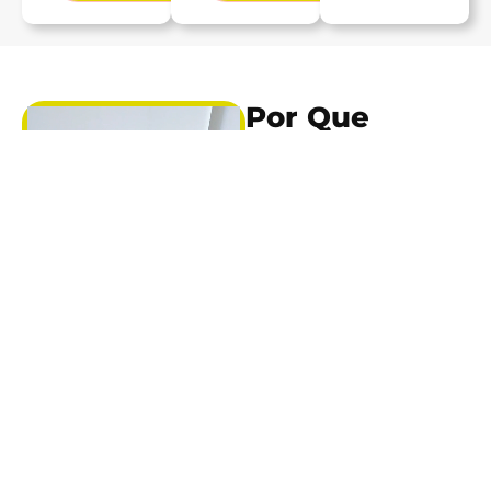
Por Que
Confiar Na
NejFlex
Mais De 20 Anos
De Experiência
Projetos
Personalizados
3 Anos De
Garantia¹
Qualidade
Comprovada
INMETRO
Instalação Inclusa